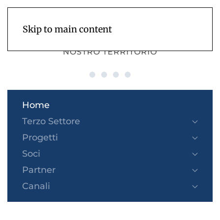
Skip to main content
BCC MILANO - LUOGHI E PERSONE DEL
NOSTRO TERRITORIO
«O vivere o ridere»
Una tesi di laurea su BCC Mi
Insieme per Meridiana H
Bilancio Sociale 2025
Home
Terzo Settore
Progetti
Soci
Partner
Canali