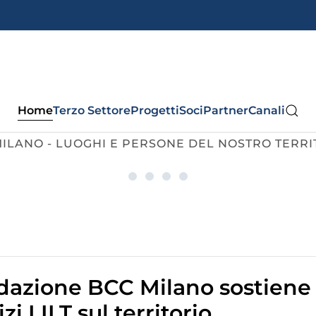
Home
Terzo Settore
Progetti
Soci
Partner
Canali
MILANO - LUOGHI E PERSONE DEL NOSTRO TERRI
«O vivere o ridere»
Una tesi di laurea su BCC Mi
Insieme per Meridiana H
Bilancio Sociale 2025
dazione BCC Milano sostiene
izi LILT sul territorio