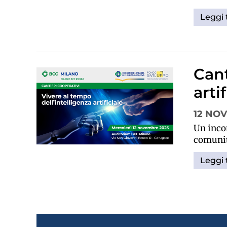
Leggi 
Cant
artif
12 NO
Un incon
comunit
Leggi 