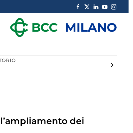
TORIO
lano
ub
 l’ampliamento dei