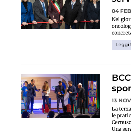
04 FE
Nel gio
oncolog
concret
Leggi 
BCC 
spor
13 NO
La terza
le prati
Cernusco
Una sera