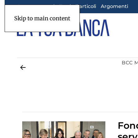
Appuntamenti
Tutti gli articoli
Argomenti
Skip to main content
BCC 
Fon
serv