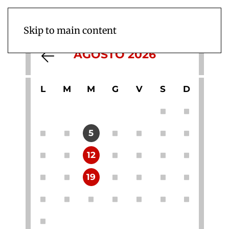
Skip to main content
AGOSTO 2026
L
M
M
G
V
S
D
5
12
19