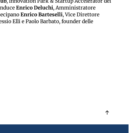
Hub
, Innovation Park & Startup Accelerator del
Conduce
Enrico Deluchi
, Amministratore
tecipano
Enrico Barteselli
, Vice Direttore
essio Elli e Paolo Barbato, founder delle