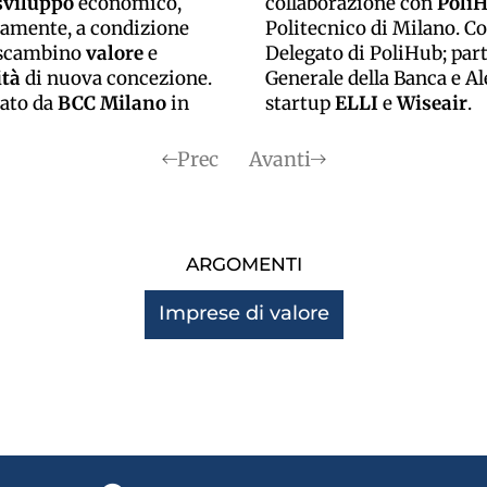
sviluppo
economico,
collaborazione con
Poli
tamente, a condizione
Politecnico di Milano. 
i scambino
valore
e
Delegato di PoliHub; par
ità
di nuova concezione.
Generale della Banca e Al
ato da
BCC Milano
in
startup
ELLI
e
Wiseair
.
Prec
Avanti
ARGOMENTI
Imprese di valore