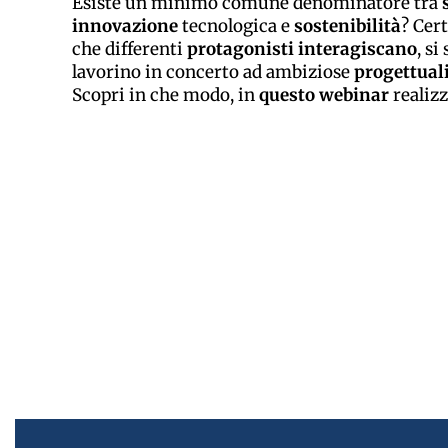
Esiste un minimo comune denominatore tra
innovazione
tecnologica e
sostenibilità
? Cer
che differenti
protagonisti
interagiscano
, s
lavorino in concerto ad ambiziose
progettual
Scopri in che modo, in
questo webinar
realizz