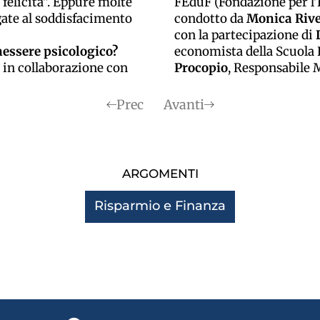
 felicità”. Eppure molte
FEduF (Fondazione per l'
gate al soddisfacimento
condotto da
Monica Rive
con la partecipazione di
enessere psicologico?
economista della Scuola 
 in collaborazione con
Procopio
, Responsabile
Prec
Avanti
ARGOMENTI
Risparmio e Finanza