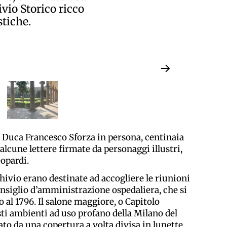
vio Storico ricco
tiche.
l Duca Francesco Sforza in persona, centinaia
alcune lettere firmate da personaggi illustri,
eopardi.
chivio erano destinate ad accogliere le riunioni
consiglio d’amministrazione ospedaliera, che si
o al 1796. Il salone maggiore, o Capitolo
asti ambienti ad uso profano della Milano del
ato da una copertura a volta divisa in lunette,