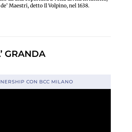
e’ Maestri, detto Il Volpino, nel 1638.
A’ GRANDA
TNERSHIP CON BCC MILANO