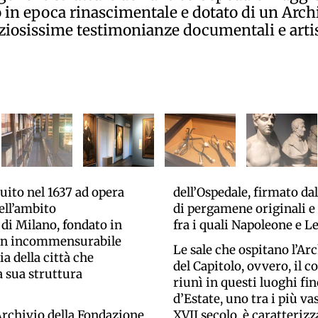
 in epoca rinascimentale e dotato di un Archi
eziosissime testimonianze documentali e artis
uito nel 1637 ad opera
dell’Ospedale, firmato da
ell’ambito
di pergamene originali e 
di Milano, fondato in
fra i quali Napoleone e L
e un incommensurabile
Le sale che ospitano l’Ar
a della città che
del Capitolo, ovvero, il 
a sua struttura
riunì in questi luoghi fin
d’Estate, uno tra i più v
Archivio della Fondazione
XVII secolo, è caratterizz