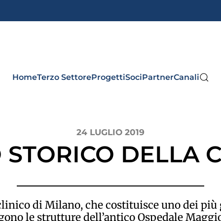
Home
Terzo Settore
Progetti
Soci
Partner
Canali
24 LUGLIO 2019
O STORICO DELLA 
iclinico di Milano, che costituisce uno dei più
ngono le strutture dell’antico Ospedale Maggi