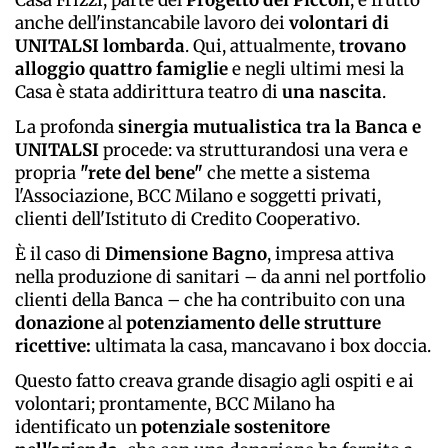
Casa Frizzi, parte del
Progetto dei Piccoli
, è frutto
anche dell'instancabile lavoro dei
volontari di
UNITALSI
lombarda
. Qui, attualmente,
trovano
alloggio quattro famiglie
e negli ultimi mesi la
Casa è stata addirittura teatro di
una nascita
.
La profonda
sinergia mutualistica tra la Banca e
UNITALSI
procede: va strutturandosi una vera e
propria
"rete del bene"
che mette a sistema
l'Associazione, BCC Milano e soggetti privati,
clienti dell'Istituto di Credito Cooperativo.
È il caso di
Dimensione Bagno
, impresa attiva
nella produzione di sanitari – da anni nel portfolio
clienti della Banca – che ha contribuito con una
donazione
al
potenziamento delle strutture
ricettive:
ultimata la casa, mancavano i box doccia.
Questo fatto creava grande disagio agli ospiti e ai
volontari; prontamente, BCC Milano ha
identificato un
potenziale sostenitore