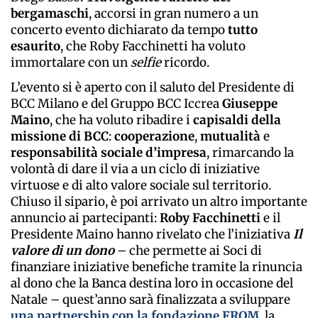
bergamaschi
, accorsi in gran numero a un
concerto evento dichiarato da tempo
tutto
esaurito
, che Roby Facchinetti ha voluto
immortalare con un
selfie
ricordo.
L’evento si è aperto con il saluto del Presidente di
BCC Milano e del Gruppo BCC Iccrea
Giuseppe
Maino
, che ha voluto ribadire i
capisaldi della
missione di BCC
:
cooperazione
,
mutualità
e
responsabilità
sociale
d’impresa
, rimarcando la
volontà di dare il via a un ciclo di iniziative
virtuose e di alto valore sociale sul territorio.
Chiuso il sipario, è poi arrivato un altro importante
annuncio ai partecipanti:
Roby
Facchinetti
e il
Presidente Maino hanno rivelato che l’iniziativa
Il
valore di un dono
– che permette ai Soci di
finanziare iniziative benefiche tramite la rinuncia
al dono che la Banca destina loro in occasione del
Natale – quest’anno sarà finalizzata a sviluppare
una partnership con la fondazione
FROM
, la