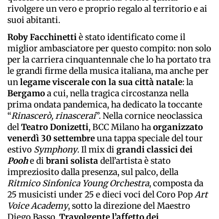
rivolgere un vero e proprio regalo al territorio e ai
suoi abitanti.
Roby Facchinetti
è stato identificato come il
miglior ambasciatore per questo compito: non solo
per la carriera cinquantennale che lo ha portato tra
le grandi firme della musica italiana, ma anche per
un
legame viscerale con la sua città natale
: la
Bergamo
a cui, nella tragica circostanza nella
prima ondata pandemica, ha dedicato la toccante
“
Rinascerò, rinascerai
”. Nella cornice neoclassica
del
Teatro Donizetti
, BCC Milano ha
organizzato
venerdì 30 settembre
una tappa speciale del tour
estivo
Symphony
. Il mix di
grandi
classici
dei
Pooh
e di
brani
solista
dell’artista è stato
impreziosito dalla presenza, sul palco, della
Ritmico Sinfonica Young Orchestra
, composta da
25 musicisti under 25 e dieci voci del Coro Pop
Art
Voice Academy
, sotto la direzione del Maestro
Diego Basso.
Travolgente l’affetto dei