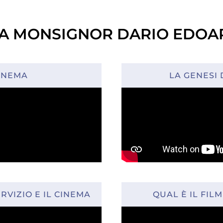
 A MONSIGNOR DARIO EDO
CINEMA
LA GENESI 
RVIZIO E IL CINEMA
QUAL È IL FIL