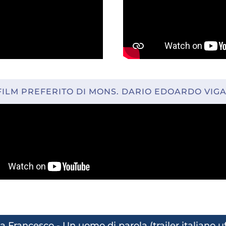
 FILM PREFERITO DI MONS. DARIO EDOARDO VIG
 Francesco - Un uomo di parola (trailer italiano uf