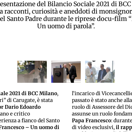
resentazione del Bilancio Sociale 2021 di BCC
a racconti, curiosità e aneddoti di monsigno
el Santo Padre durante le riprese docu-film
Un uomo di parola”.
iale 2021 di BCC Milano
,
l’incarico di Vicecancelli
” di Carugate, è stata
passato è stato anche all
r Dario Edoardo
ruolo di Assessore del D
ano e critico
assunse un ruolo fonda
rienza a fianco del Santo
Papa Francesco
: durant
Francesco – Un uomo di
di video esclusivi,
il rap