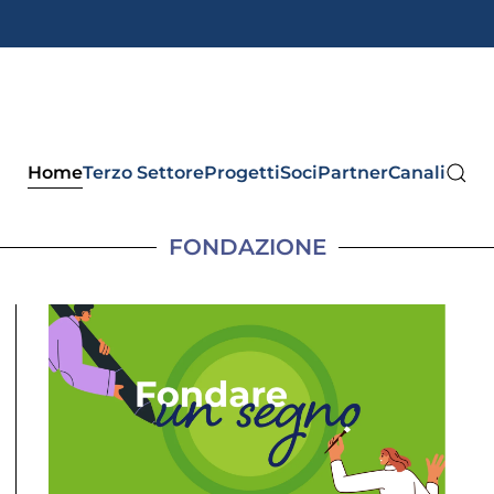
Home
Terzo Settore
Progetti
Soci
Partner
Canali
FONDAZIONE